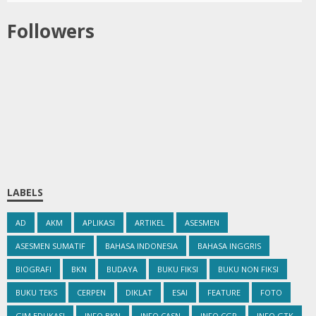
Followers
LABELS
AD
AKM
APLIKASI
ARTIKEL
ASESMEN
ASESMEN SUMATIF
BAHASA INDONESIA
BAHASA INGGRIS
BIOGRAFI
BKN
BUDAYA
BUKU FIKSI
BUKU NON FIKSI
BUKU TEKS
CERPEN
DIKLAT
ESAI
FEATURE
FOTO
GIM EDUKASI
INFO BKN
INFO CASN
INFO CGP
INFO GTK