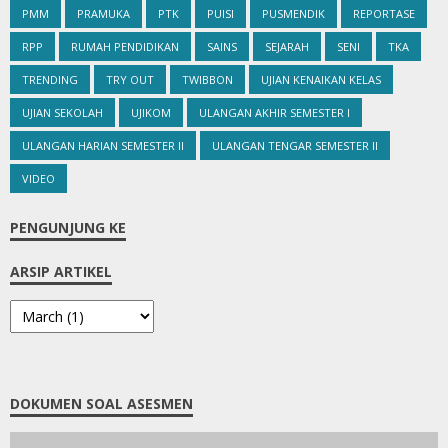
PMM
PRAMUKA
PTK
PUISI
PUSMENDIK
REPORTASE
RPP
RUMAH PENDIDIKAN
SAINS
SEJARAH
SENI
TKA
TRENDING
TRY OUT
TWIBBON
UJIAN KENAIKAN KELAS
UJIAN SEKOLAH
UJIKOM
ULANGAN AKHIR SEMESTER I
ULANGAN HARIAN SEMESTER II
ULANGAN TENGAR SEMESTER II
VIDEO
PENGUNJUNG KE
ARSIP ARTIKEL
DOKUMEN SOAL ASESMEN