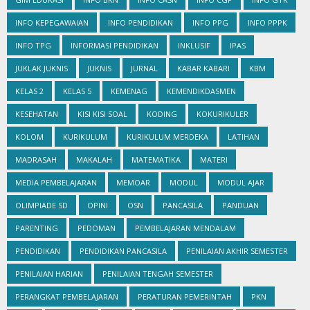
INFO KEPEGAWAIAN
INFO PENDIDIKAN
INFO PPG
INFO PPPK
INFO TPG
INFORMASI PENDIDIKAN
INKLUSIF
IPAS
JUKLAK JUKNIS
JUKNIS
JURNAL
KABAR KABARI
KBM
KELAS 2
KELAS 5
KEMENAG
KEMENDIKDASMEN
KESEHATAN
KISI KISI SOAL
KODING
KOKURIKULER
KOLOM
KURIKULUM
KURIKULUM MERDEKA
LATIHAN
MADRASAH
MAKALAH
MATEMATIKA
MATERI
MEDIA PEMBELAJARAN
MEMOAR
MODUL
MODUL AJAR
OLIMPIADE SD
OPINI
OSN
PANCASILA
PANDUAN
PARENTING
PEDOMAN
PEMBELAJARAN MENDALAM
PENDIDIKAN
PENDIDIKAN PANCASILA
PENILAIAN AKHIR SEMESTER
PENILAIAN HARIAN
PENILAIAN TENGAH SEMESTER
PERANGKAT PEMBELAJARAN
PERATURAN PEMERINTAH
PKN