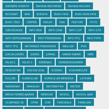
ASESMEN SUMATIF
BAHASA INDONESIA
BAHASA INGGRIS
BIOGRAFI
BKN
BUDAYA
BUKU FIKSI
BUKU NON FIKSI
BUKU TEKS
CERPEN
DIKLAT
ESAI
FEATURE
FOTO
GIM EDUKASI
INFO BKN
INFO CASN
INFO CGP
INFO GTK
INFO KEPEGAWAIAN
INFO PENDIDIKAN
INFO PPG
INFO PPPK
INFO TPG
INFORMASI PENDIDIKAN
INKLUSIF
IPAS
JUKLAK JUKNIS
JUKNIS
JURNAL
KABAR KABARI
KBM
KELAS 2
KELAS 5
KEMENAG
KEMENDIKDASMEN
KESEHATAN
KISI KISI SOAL
KODING
KOKURIKULER
KOLOM
KURIKULUM
KURIKULUM MERDEKA
LATIHAN
MADRASAH
MAKALAH
MATEMATIKA
MATERI
MEDIA PEMBELAJARAN
MEMOAR
MODUL
MODUL AJAR
OLIMPIADE SD
OPINI
OSN
PANCASILA
PANDUAN