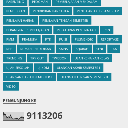
PARENTING
PEDOMAN
PEMBELAJARAN MENDALAM
PENDIDIKAN
PENDIDIKAN PANCASILA
PENILAIAN AKHIR SEMESTER
PENILAIAN HARIAN
PENILAIAN TENGAH SEMESTER
PERANGKAT PEMBELAJARAN
PERATURAN PEMERINTAH
PKN
PMM
PRAMUKA
PTK
PUISI
PUSMENDIK
REPORTASE
RPP
RUMAH PENDIDIKAN
SAINS
SEJARAH
SENI
TKA
TRENDING
TRY OUT
TWIBBON
UJIAN KENAIKAN KELAS
UJIAN SEKOLAH
UJIKOM
ULANGAN AKHIR SEMESTER I
ULANGAN HARIAN SEMESTER II
ULANGAN TENGAR SEMESTER II
VIDEO
PENGUNJUNG KE
9
1
1
3
2
0
6