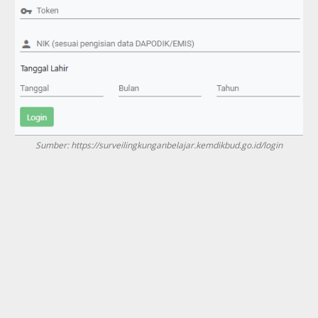
Sumber: https://surveilingkunganbelajar.kemdikbud.go.id/login