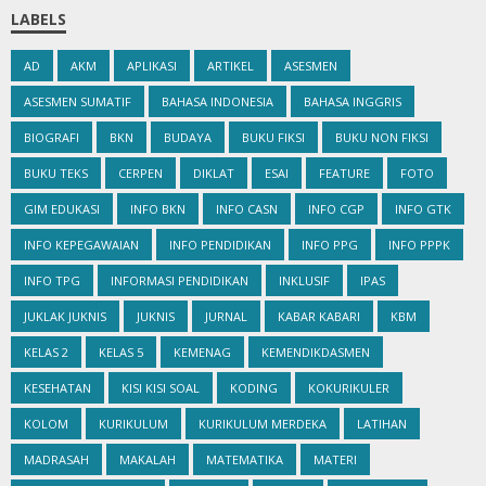
LABELS
AD
AKM
APLIKASI
ARTIKEL
ASESMEN
ASESMEN SUMATIF
BAHASA INDONESIA
BAHASA INGGRIS
BIOGRAFI
BKN
BUDAYA
BUKU FIKSI
BUKU NON FIKSI
BUKU TEKS
CERPEN
DIKLAT
ESAI
FEATURE
FOTO
GIM EDUKASI
INFO BKN
INFO CASN
INFO CGP
INFO GTK
INFO KEPEGAWAIAN
INFO PENDIDIKAN
INFO PPG
INFO PPPK
INFO TPG
INFORMASI PENDIDIKAN
INKLUSIF
IPAS
JUKLAK JUKNIS
JUKNIS
JURNAL
KABAR KABARI
KBM
KELAS 2
KELAS 5
KEMENAG
KEMENDIKDASMEN
KESEHATAN
KISI KISI SOAL
KODING
KOKURIKULER
KOLOM
KURIKULUM
KURIKULUM MERDEKA
LATIHAN
MADRASAH
MAKALAH
MATEMATIKA
MATERI