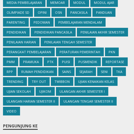
MEDIA PEMBELAJARAN
MEMOAR
MODUL
MODUL AJAR
OLIMPIADE SD
OPINI
OSN
PANCASILA
PANDUAN
PARENTING
PEDOMAN
PEMBELAJARAN MENDALAM
PENDIDIKAN
PENDIDIKAN PANCASILA
PENILAIAN AKHIR SEMESTER
PENILAIAN HARIAN
PENILAIAN TENGAH SEMESTER
PERANGKAT PEMBELAJARAN
PERATURAN PEMERINTAH
PKN
PMM
PRAMUKA
PTK
PUISI
PUSMENDIK
REPORTASE
RPP
RUMAH PENDIDIKAN
SAINS
SEJARAH
SENI
TKA
TRENDING
TRY OUT
TWIBBON
UJIAN KENAIKAN KELAS
UJIAN SEKOLAH
UJIKOM
ULANGAN AKHIR SEMESTER I
ULANGAN HARIAN SEMESTER II
ULANGAN TENGAR SEMESTER II
VIDEO
PENGUNJUNG KE