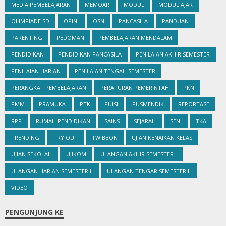
MEDIA PEMBELAJARAN
MEMOAR
MODUL
MODUL AJAR
OLIMPIADE SD
OPINI
OSN
PANCASILA
PANDUAN
PARENTING
PEDOMAN
PEMBELAJARAN MENDALAM
PENDIDIKAN
PENDIDIKAN PANCASILA
PENILAIAN AKHIR SEMESTER
PENILAIAN HARIAN
PENILAIAN TENGAH SEMESTER
PERANGKAT PEMBELAJARAN
PERATURAN PEMERINTAH
PKN
PMM
PRAMUKA
PTK
PUISI
PUSMENDIK
REPORTASE
RPP
RUMAH PENDIDIKAN
SAINS
SEJARAH
SENI
TKA
TRENDING
TRY OUT
TWIBBON
UJIAN KENAIKAN KELAS
UJIAN SEKOLAH
UJIKOM
ULANGAN AKHIR SEMESTER I
ULANGAN HARIAN SEMESTER II
ULANGAN TENGAR SEMESTER II
VIDEO
PENGUNJUNG KE