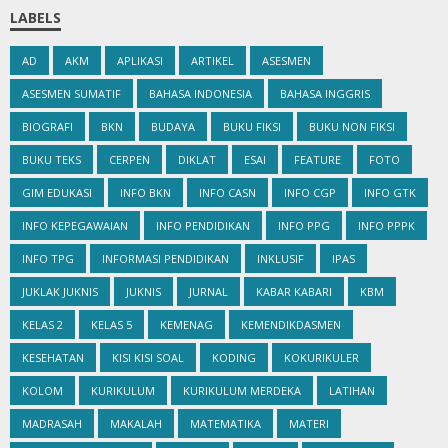
LABELS
AD
AKM
APLIKASI
ARTIKEL
ASESMEN
ASESMEN SUMATIF
BAHASA INDONESIA
BAHASA INGGRIS
BIOGRAFI
BKN
BUDAYA
BUKU FIKSI
BUKU NON FIKSI
BUKU TEKS
CERPEN
DIKLAT
ESAI
FEATURE
FOTO
GIM EDUKASI
INFO BKN
INFO CASN
INFO CGP
INFO GTK
INFO KEPEGAWAIAN
INFO PENDIDIKAN
INFO PPG
INFO PPPK
INFO TPG
INFORMASI PENDIDIKAN
INKLUSIF
IPAS
JUKLAK JUKNIS
JUKNIS
JURNAL
KABAR KABARI
KBM
KELAS 2
KELAS 5
KEMENAG
KEMENDIKDASMEN
KESEHATAN
KISI KISI SOAL
KODING
KOKURIKULER
KOLOM
KURIKULUM
KURIKULUM MERDEKA
LATIHAN
MADRASAH
MAKALAH
MATEMATIKA
MATERI