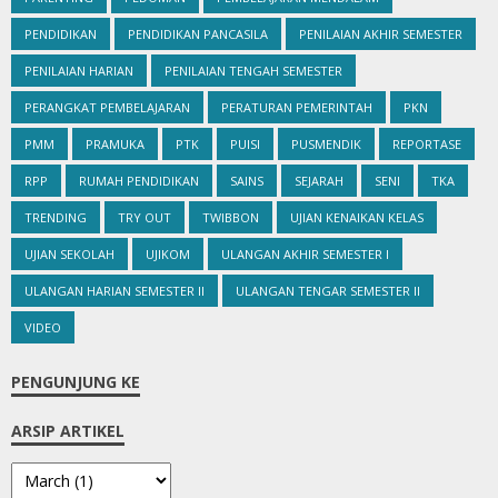
PENDIDIKAN
PENDIDIKAN PANCASILA
PENILAIAN AKHIR SEMESTER
PENILAIAN HARIAN
PENILAIAN TENGAH SEMESTER
PERANGKAT PEMBELAJARAN
PERATURAN PEMERINTAH
PKN
PMM
PRAMUKA
PTK
PUISI
PUSMENDIK
REPORTASE
RPP
RUMAH PENDIDIKAN
SAINS
SEJARAH
SENI
TKA
TRENDING
TRY OUT
TWIBBON
UJIAN KENAIKAN KELAS
UJIAN SEKOLAH
UJIKOM
ULANGAN AKHIR SEMESTER I
ULANGAN HARIAN SEMESTER II
ULANGAN TENGAR SEMESTER II
VIDEO
PENGUNJUNG KE
ARSIP ARTIKEL