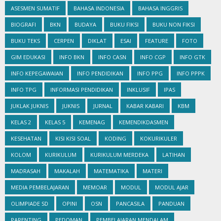
ASESMEN SUMATIF
BAHASA INDONESIA
BAHASA INGGRIS
BIOGRAFI
BKN
BUDAYA
BUKU FIKSI
BUKU NON FIKSI
BUKU TEKS
CERPEN
DIKLAT
ESAI
FEATURE
FOTO
GIM EDUKASI
INFO BKN
INFO CASN
INFO CGP
INFO GTK
INFO KEPEGAWAIAN
INFO PENDIDIKAN
INFO PPG
INFO PPPK
INFO TPG
INFORMASI PENDIDIKAN
INKLUSIF
IPAS
JUKLAK JUKNIS
JUKNIS
JURNAL
KABAR KABARI
KBM
KELAS 2
KELAS 5
KEMENAG
KEMENDIKDASMEN
KESEHATAN
KISI KISI SOAL
KODING
KOKURIKULER
KOLOM
KURIKULUM
KURIKULUM MERDEKA
LATIHAN
MADRASAH
MAKALAH
MATEMATIKA
MATERI
MEDIA PEMBELAJARAN
MEMOAR
MODUL
MODUL AJAR
OLIMPIADE SD
OPINI
OSN
PANCASILA
PANDUAN
PARENTING
PEDOMAN
PEMBELAJARAN MENDALAM