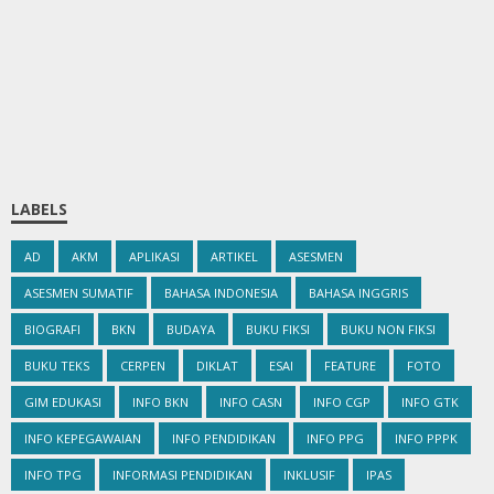
LABELS
AD
AKM
APLIKASI
ARTIKEL
ASESMEN
ASESMEN SUMATIF
BAHASA INDONESIA
BAHASA INGGRIS
BIOGRAFI
BKN
BUDAYA
BUKU FIKSI
BUKU NON FIKSI
BUKU TEKS
CERPEN
DIKLAT
ESAI
FEATURE
FOTO
GIM EDUKASI
INFO BKN
INFO CASN
INFO CGP
INFO GTK
INFO KEPEGAWAIAN
INFO PENDIDIKAN
INFO PPG
INFO PPPK
INFO TPG
INFORMASI PENDIDIKAN
INKLUSIF
IPAS