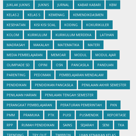
JUKLAK JUKNIS
JUKNIS
JURNAL
KABAR KABARI
KBM
KELAS 2
KELAS 5
KEMENAG
KEMENDIKDASMEN
KESEHATAN
KISI KISI SOAL
KODING
KOKURIKULER
KOLOM
KURIKULUM
KURIKULUM MERDEKA
LATIHAN
MADRASAH
MAKALAH
MATEMATIKA
MATERI
MEDIA PEMBELAJARAN
MEMOAR
MODUL
MODUL AJAR
OLIMPIADE SD
OPINI
OSN
PANCASILA
PANDUAN
PARENTING
PEDOMAN
PEMBELAJARAN MENDALAM
PENDIDIKAN
PENDIDIKAN PANCASILA
PENILAIAN AKHIR SEMESTER
PENILAIAN HARIAN
PENILAIAN TENGAH SEMESTER
PERANGKAT PEMBELAJARAN
PERATURAN PEMERINTAH
PKN
PMM
PRAMUKA
PTK
PUISI
PUSMENDIK
REPORTASE
RPP
RUMAH PENDIDIKAN
SAINS
SEJARAH
SENI
TKA
TRENDING
TRY OUT
TWIBBON
UJIAN KENAIKAN KELAS