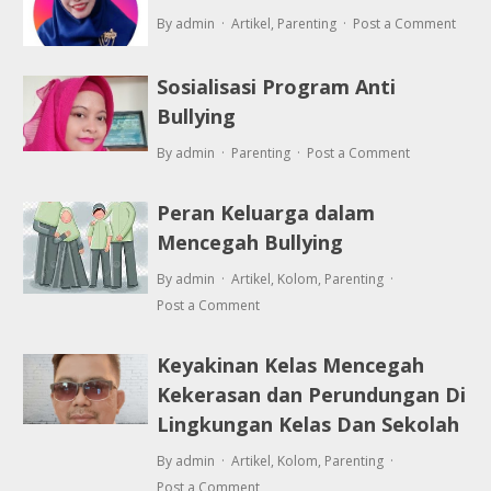
By admin
Artikel
,
Parenting
Post a Comment
Sosialisasi Program Anti
Bullying
By admin
Parenting
Post a Comment
Peran Keluarga dalam
Mencegah Bullying
By admin
Artikel
,
Kolom
,
Parenting
Post a Comment
Keyakinan Kelas Mencegah
Kekerasan dan Perundungan Di
Lingkungan Kelas Dan Sekolah
By admin
Artikel
,
Kolom
,
Parenting
Post a Comment