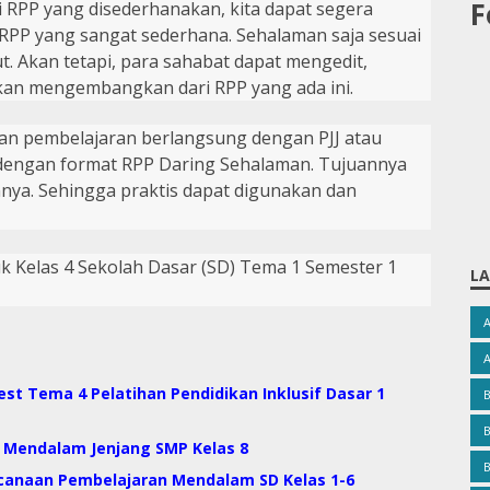
F
 RPP yang disederhanakan, kita dapat segera
n RPP yang sangat sederhana.
S
ehalaman saja sesuai
ut.
A
kan tetapi, para sahabat dapat mengedit,
an mengembangkan dari RPP yang ada ini.
dan pembelajaran berlangsung dengan PJJ atau
n dengan format RPP Daring Sehalaman. Tujuannya
nnya. Sehingga praktis dapat digunakan dan
 Kelas 4 Sekolah Dasar (SD) Tema 1 Semester 1
LA
est Tema 4 Pelatihan Pendidikan Inklusif Dasar 1
B
 Mendalam Jenjang SMP Kelas 8
B
anaan Pembelajaran Mendalam SD Kelas 1-6