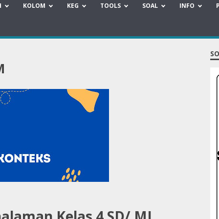
H
KOLOM
KEG
TOOLS
SOAL
INFO
SO
M
halaman Kelas 4 SD/ MI