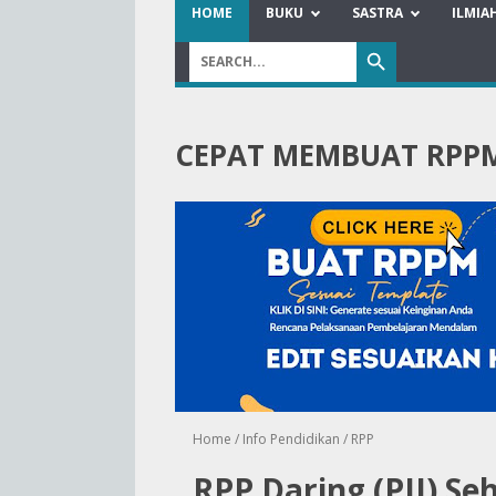
HOME
BUKU
SASTRA
ILMIA
CEPAT MEMBUAT RPP
Home
/
Info Pendidikan
/
RPP
RPP Daring (PJJ) Se