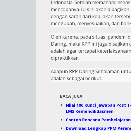
Indonesia.
S
etelah memahami esensi
mencobanya.
D
i sini akan dibagika
dengan saran dari kebijakan terseb
mengubah, menyesuaikan, dan bahk
Oleh karena, pada situasi pandemi 
Daring, maka RPP ini juga disajika
adalah agar tercapai keterlaksanaa
dipraktikkan.
Adapun RPP Daring Sehalaman untuk
adalah sebagai berikut.
BACA JUGA
Nilai 100 Kunci Jawaban Post T
LMS Kemendikdasmen
Contoh Rencana Pembelajaran
Download Lengkap PPM Perenc