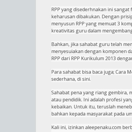
RPP yang disederhnakan ini sangat f
keharusan dibakukan.
D
engan prisi
menyusun RPP yang memuat 3 komp
kreativitas guru dalam mengemban
Bahkan, jika sahabat guru telah me
menyesuiakan dengan komponen dan
RPP dari RPP Kurikulum 2013 dengan
P
ara sahabat bisa baca juga; Cara
sederhana, di sini.
Sahabat pena yang riang gembira, m
atau pendidik. Ini adalah profesi ya
kebaikan.
U
ntuk itu, teruslah meneb
bahkan kepada masyarakat pada u
K
ali ini, izinkan aleepenaku.com be