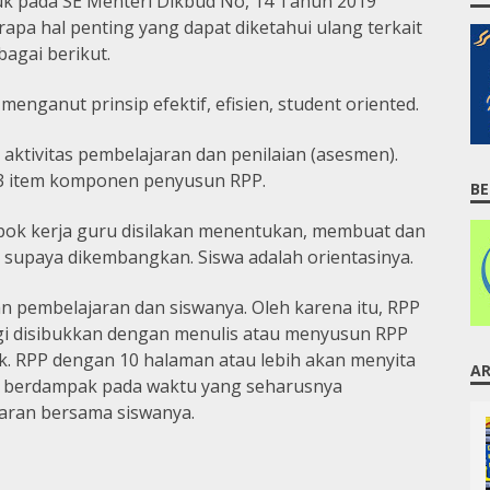
k pada SE Menteri Dikbud No, 14 Tahun 2019
pa hal penting yang dapat diketahui ulang terkait
agai berikut.
enganut prinsip efektif, efisien, student oriented.
ktivitas pembelajaran dan penilaian (asesmen).
13 item komponen penyusun RPP.
BE
ok kerja guru disilakan menentukan, membuat dan
 supaya dikembangkan. Siswa adalah orientasinya.
an pembelajaran dan siswanya. Oleh karena itu, RPP
agi disibukkan dengan menulis atau menyusun RPP
. RPP dengan 10 halaman atau lebih akan menyita
AR
t berdampak pada waktu yang seharusnya
aran bersama siswanya.