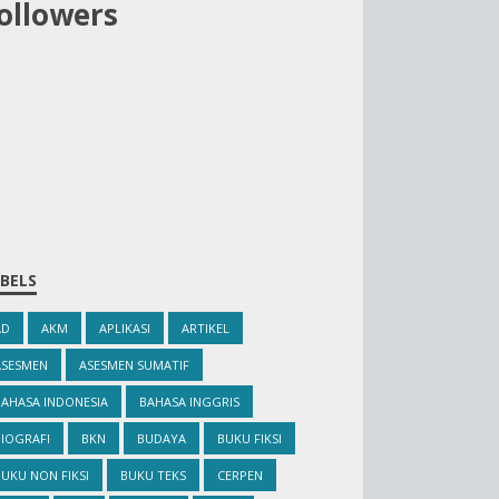
ollowers
BELS
AD
AKM
APLIKASI
ARTIKEL
ASESMEN
ASESMEN SUMATIF
BAHASA INDONESIA
BAHASA INGGRIS
IOGRAFI
BKN
BUDAYA
BUKU FIKSI
UKU NON FIKSI
BUKU TEKS
CERPEN