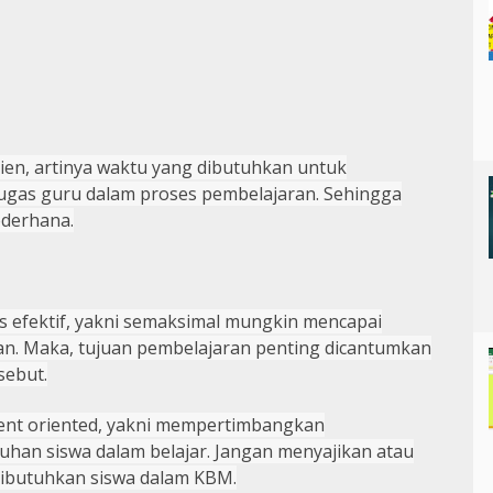
sien
, artinya waktu yang dibutuhkan untuk
gas guru dalam proses pembelajaran.
S
ehingga
derhana.
s e
fektif
, yakni semaksimal mungkin mencapai
an.
M
aka, tujuan pembelajaran penting dicantumkan
sebut.
ent oriented, yakni mempertimbangkan
uhan siswa dalam belajar.
J
angan menyajikan atau
ibutuhkan siswa dalam KBM.