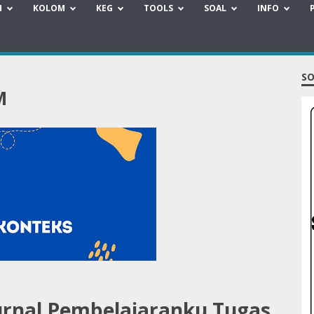
H
KOLOM
KEG
TOOLS
SOAL
INFO
SO
M
rnal Pembelajaranku Tugas