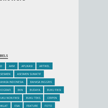
BELS
AD
AKM
APLIKASI
ARTIKEL
ASESMEN
ASESMEN SUMATIF
BAHASA INDONESIA
BAHASA INGGRIS
IOGRAFI
BKN
BUDAYA
BUKU FIKSI
UKU NON FIKSI
BUKU TEKS
CERPEN
IKLAT
ESAI
FEATURE
FOTO