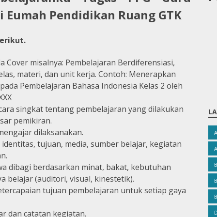
di Eumah Pendidikan Ruang GTK
erikut.
a Cover misalnya: Pembelajaran Berdiferensiasi,
elas, materi, dan unit kerja. Contoh: Menerapkan
 pada Pembelajaran Bahasa Indonesia Kelas 2 oleh
XXX
ara singkat tentang pembelajaran yang dilakukan
LA
asar pemikiran.
 mengajar dilaksanakan.
dentitas, tujuan, media, sumber belajar, kegiatan
n.
a dibagi berdasarkan minat, bakat, kebutuhan
a belajar (auditori, visual, kinestetik).
B
ketercapaian tujuan pembelajaran untuk setiap gaya
B
r dan catatan kegiatan.
D