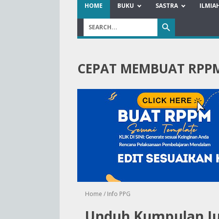
HOME
BUKU
SASTRA
ILMIA
CEPAT MEMBUAT RPP
Home
/
Info PPG
Unduh Kumpulan Ju