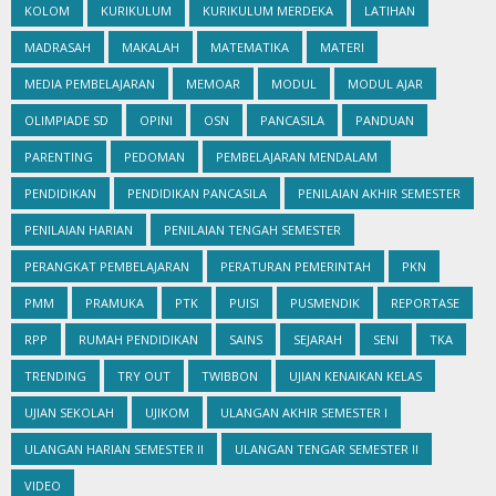
KOLOM
KURIKULUM
KURIKULUM MERDEKA
LATIHAN
MADRASAH
MAKALAH
MATEMATIKA
MATERI
MEDIA PEMBELAJARAN
MEMOAR
MODUL
MODUL AJAR
OLIMPIADE SD
OPINI
OSN
PANCASILA
PANDUAN
PARENTING
PEDOMAN
PEMBELAJARAN MENDALAM
PENDIDIKAN
PENDIDIKAN PANCASILA
PENILAIAN AKHIR SEMESTER
PENILAIAN HARIAN
PENILAIAN TENGAH SEMESTER
PERANGKAT PEMBELAJARAN
PERATURAN PEMERINTAH
PKN
PMM
PRAMUKA
PTK
PUISI
PUSMENDIK
REPORTASE
RPP
RUMAH PENDIDIKAN
SAINS
SEJARAH
SENI
TKA
TRENDING
TRY OUT
TWIBBON
UJIAN KENAIKAN KELAS
UJIAN SEKOLAH
UJIKOM
ULANGAN AKHIR SEMESTER I
ULANGAN HARIAN SEMESTER II
ULANGAN TENGAR SEMESTER II
VIDEO