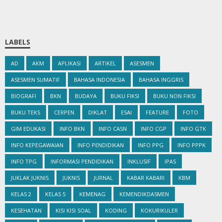
LABELS
AD
AKM
APLIKASI
ARTIKEL
ASESMEN
ASESMEN SUMATIF
BAHASA INDONESIA
BAHASA INGGRIS
BIOGRAFI
BKN
BUDAYA
BUKU FIKSI
BUKU NON FIKSI
BUKU TEKS
CERPEN
DIKLAT
ESAI
FEATURE
FOTO
GIM EDUKASI
INFO BKN
INFO CASN
INFO CGP
INFO GTK
INFO KEPEGAWAIAN
INFO PENDIDIKAN
INFO PPG
INFO PPPK
INFO TPG
INFORMASI PENDIDIKAN
INKLUSIF
IPAS
JUKLAK JUKNIS
JUKNIS
JURNAL
KABAR KABARI
KBM
KELAS 2
KELAS 5
KEMENAG
KEMENDIKDASMEN
KESEHATAN
KISI KISI SOAL
KODING
KOKURIKULER