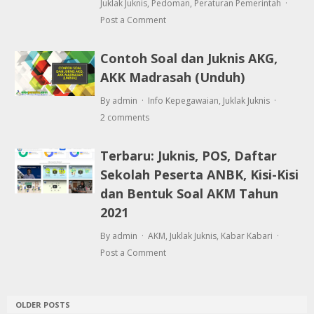
Juklak Juknis
,
Pedoman
,
Peraturan Pemerintah
Post a Comment
Contoh Soal dan Juknis AKG,
AKK Madrasah (Unduh)
By admin
Info Kepegawaian
,
Juklak Juknis
2 comments
Terbaru: Juknis, POS, Daftar
Sekolah Peserta ANBK, Kisi-Kisi
dan Bentuk Soal AKM Tahun
2021
By admin
AKM
,
Juklak Juknis
,
Kabar Kabari
Post a Comment
OLDER POSTS