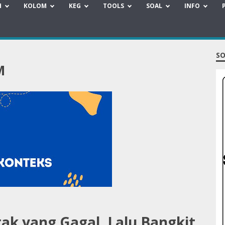
H
KOLOM
KEG
TOOLS
SOAL
INFO
SO
M
ak yang Gagal, Lalu Bangkit