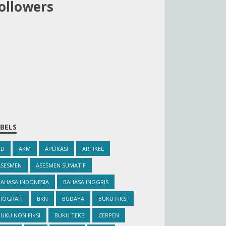
ollowers
BELS
AD
AKM
APLIKASI
ARTIKEL
ASESMEN
ASESMEN SUMATIF
BAHASA INDONESIA
BAHASA INGGRIS
IOGRAFI
BKN
BUDAYA
BUKU FIKSI
UKU NON FIKSI
BUKU TEKS
CERPEN