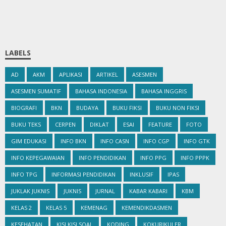
LABELS
AD
AKM
APLIKASI
ARTIKEL
ASESMEN
ASESMEN SUMATIF
BAHASA INDONESIA
BAHASA INGGRIS
BIOGRAFI
BKN
BUDAYA
BUKU FIKSI
BUKU NON FIKSI
BUKU TEKS
CERPEN
DIKLAT
ESAI
FEATURE
FOTO
GIM EDUKASI
INFO BKN
INFO CASN
INFO CGP
INFO GTK
INFO KEPEGAWAIAN
INFO PENDIDIKAN
INFO PPG
INFO PPPK
INFO TPG
INFORMASI PENDIDIKAN
INKLUSIF
IPAS
JUKLAK JUKNIS
JUKNIS
JURNAL
KABAR KABARI
KBM
KELAS 2
KELAS 5
KEMENAG
KEMENDIKDASMEN
KESEHATAN
KISI KISI SOAL
KODING
KOKURIKULER