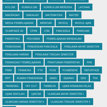
KOLOM
KURIKULUM
KURIKULUM MERDEKA
LATIHAN
MADRASAH
MAKALAH
MATEMATIKA
MATERI
MEDIA PEMBELAJARAN
MEMOAR
MODUL
MODUL AJAR
OLIMPIADE SD
OPINI
OSN
PANCASILA
PANDUAN
PARENTING
PEDOMAN
PEMBELAJARAN MENDALAM
PENDIDIKAN
PENDIDIKAN PANCASILA
PENILAIAN AKHIR SEMESTER
PENILAIAN HARIAN
PENILAIAN TENGAH SEMESTER
PERANGKAT PEMBELAJARAN
PERATURAN PEMERINTAH
PKN
PMM
PRAMUKA
PTK
PUISI
PUSMENDIK
REPORTASE
RPP
RUMAH PENDIDIKAN
SAINS
SEJARAH
SENI
TKA
TRENDING
TRY OUT
TWIBBON
UJIAN KENAIKAN KELAS
UJIAN SEKOLAH
UJIKOM
ULANGAN AKHIR SEMESTER I
ULANGAN HARIAN SEMESTER II
ULANGAN TENGAR SEMESTER II