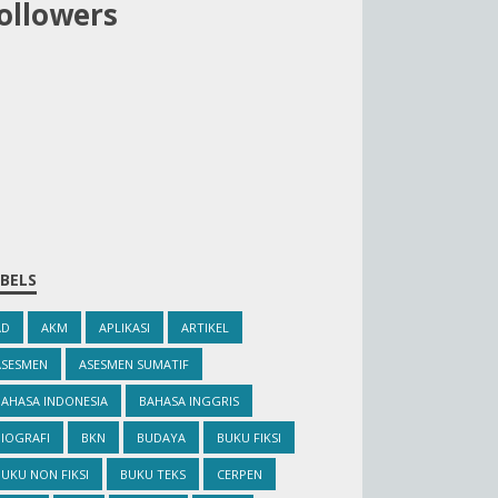
ollowers
BELS
AD
AKM
APLIKASI
ARTIKEL
ASESMEN
ASESMEN SUMATIF
BAHASA INDONESIA
BAHASA INGGRIS
IOGRAFI
BKN
BUDAYA
BUKU FIKSI
UKU NON FIKSI
BUKU TEKS
CERPEN