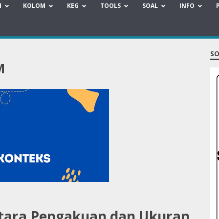
H
KOLOM
KEG
TOOLS
SOAL
INFO
SO
M
Antara Pengakuan dan Ukuran