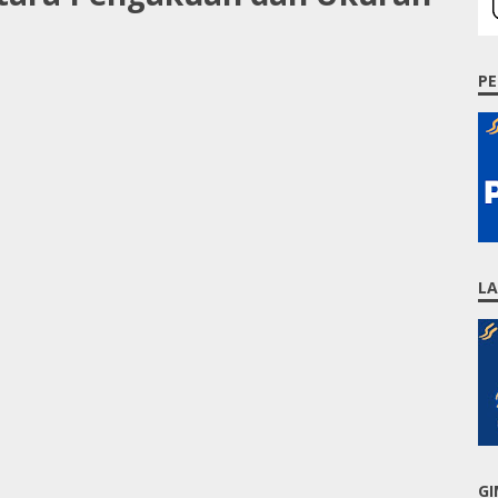
PE
L
GI