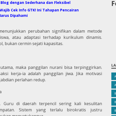
F
 Blog dengan Sederhana dan Fleksibel
 Wajib Cek Info GTK! Ini Tahapan Pencairan
Harus Dipahami
 menunjukkan perubahan signifikan dalam metode
swa, atau adaptasi terhadap kurikulum dinamis.
ol, bukan cermin sejati kapasitas.
LA
 utama, maka panggilan nurani bisa terpinggirkan.
ksi kerja-ia adalah panggilan jiwa. Jika motivasi
abdian perlahan redup.
a
B
. Guru di daerah terpencil sering kali kesulitan
patan. Sistem yang terlalu birokratis justru
B
bukan menyatukannya.