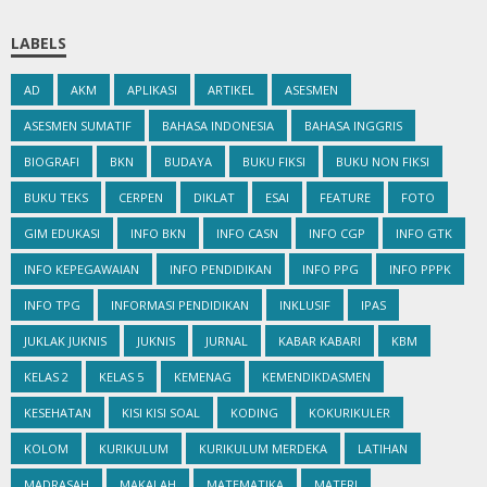
LABELS
AD
AKM
APLIKASI
ARTIKEL
ASESMEN
ASESMEN SUMATIF
BAHASA INDONESIA
BAHASA INGGRIS
BIOGRAFI
BKN
BUDAYA
BUKU FIKSI
BUKU NON FIKSI
BUKU TEKS
CERPEN
DIKLAT
ESAI
FEATURE
FOTO
GIM EDUKASI
INFO BKN
INFO CASN
INFO CGP
INFO GTK
INFO KEPEGAWAIAN
INFO PENDIDIKAN
INFO PPG
INFO PPPK
INFO TPG
INFORMASI PENDIDIKAN
INKLUSIF
IPAS
JUKLAK JUKNIS
JUKNIS
JURNAL
KABAR KABARI
KBM
KELAS 2
KELAS 5
KEMENAG
KEMENDIKDASMEN
KESEHATAN
KISI KISI SOAL
KODING
KOKURIKULER
KOLOM
KURIKULUM
KURIKULUM MERDEKA
LATIHAN
MADRASAH
MAKALAH
MATEMATIKA
MATERI