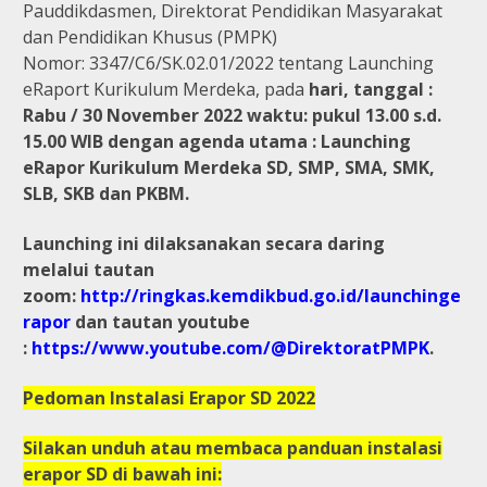
Pauddikdasmen, Direktorat Pendidikan Masyarakat
dan Pendidikan Khusus (PMPK)
Nomor: 3347/C6/SK.02.01/2022 tentang Launching
eRaport Kurikulum Merdeka, pada
hari, tanggal :
Rabu / 30 November 2022
waktu: pukul 13.00 s.d.
15.00 WIB dengan
agenda utama : Launching
eRapor Kurikulum Merdeka SD, SMP, SMA, SMK,
SLB, SKB dan PKBM.
Launching ini dilaksanakan secara daring
melalui
tautan
zoom:
http://ringkas.kemdikbud.go.id/launchinge
rapor
dan
tautan youtube
:
https://www.youtube.com/@DirektoratPMPK
.
Pedoman Instalasi Erapor SD 2022
Silakan unduh atau membaca panduan instalasi
erapor SD di bawah ini: