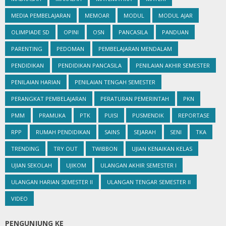
MEDIA PEMBELAJARAN
MEMOAR
MODUL
MODUL AJAR
OLIMPIADE SD
OPINI
OSN
PANCASILA
PANDUAN
PARENTING
PEDOMAN
PEMBELAJARAN MENDALAM
PENDIDIKAN
PENDIDIKAN PANCASILA
PENILAIAN AKHIR SEMESTER
PENILAIAN HARIAN
PENILAIAN TENGAH SEMESTER
PERANGKAT PEMBELAJARAN
PERATURAN PEMERINTAH
PKN
PMM
PRAMUKA
PTK
PUISI
PUSMENDIK
REPORTASE
RPP
RUMAH PENDIDIKAN
SAINS
SEJARAH
SENI
TKA
TRENDING
TRY OUT
TWIBBON
UJIAN KENAIKAN KELAS
UJIAN SEKOLAH
UJIKOM
ULANGAN AKHIR SEMESTER I
ULANGAN HARIAN SEMESTER II
ULANGAN TENGAR SEMESTER II
VIDEO
PENGUNJUNG KE