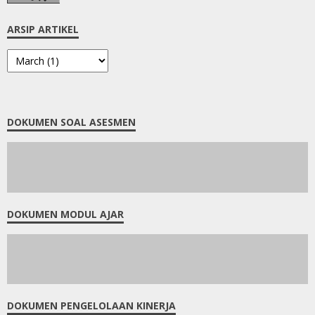
PMM
PRAMUKA
PTK
PUISI
PUSMENDIK
REPORTASE
RPP
RUMAH PENDIDIKAN
SAINS
SEJARAH
SENI
TKA
TRENDING
TRY OUT
TWIBBON
UJIAN KENAIKAN KELAS
UJIAN SEKOLAH
UJIKOM
ULANGAN AKHIR SEMESTER I
ULANGAN HARIAN SEMESTER II
ULANGAN TENGAR SEMESTER II
VIDEO
PENGUNJUNG KE
9
1
1
3
5
0
1
ARSIP ARTIKEL