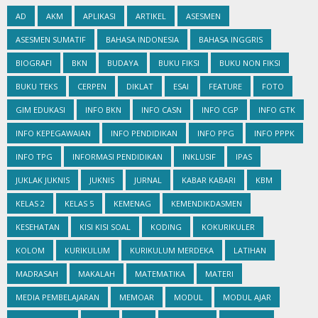
Followers
LABELS
AD
AKM
APLIKASI
ARTIKEL
ASESMEN
ASESMEN SUMATIF
BAHASA INDONESIA
BAHASA INGGRIS
BIOGRAFI
BKN
BUDAYA
BUKU FIKSI
BUKU NON FIKSI
BUKU TEKS
CERPEN
DIKLAT
ESAI
FEATURE
FOTO