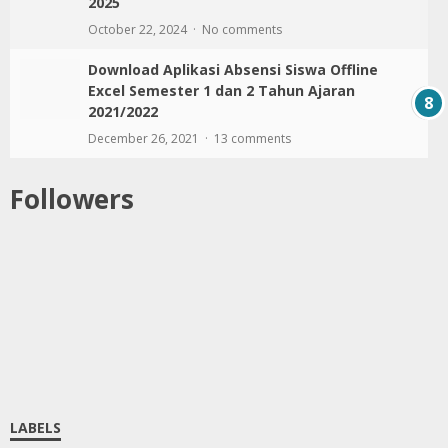
Cara Menentukan Kriteria Ketercapaian
Tujuan Pembelajaran (KKTP) Kurikulum
Merdeka (UNDUH KKTP Kelas 1 dan 4)
March 01, 2023
No comments
Contoh Soal Asesmen Diagnostik atau Awal
Pembelajaran Kognitif dan Non-Kognitif Fase
C (Kelas 5-6) Tahun Ajaran 2025-2026
June 04, 2025
No comments
Download Aplikasi Rapor CP dan TP Terbaru
Kurikulum Merdeka Format Excel Fase C
Kelas 6 SD/MI Semester 1 Tahun Ajaran 2024-
2025
October 22, 2024
No comments
Download Aplikasi Absensi Siswa Offline
Excel Semester 1 dan 2 Tahun Ajaran
2021/2022
December 26, 2021
13 comments