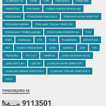
GIM EDUKASI
INFO BKN
INFO CASN
INFO CGP
INFO GTK
INFO KEPEGAWAIAN
INFO PENDIDIKAN
INFO PPG
INFO PPPK
INFO TPG
INFORMASI PENDIDIKAN
INKLUSIF
IPAS
JUKLAK JUKNIS
JUKNIS
JURNAL
KABAR KABARI
KBM
KELAS 2
KELAS 5
KEMENAG
KEMENDIKDASMEN
KESEHATAN
KISI KISI SOAL
KODING
KOKURIKULER
KOLOM
KURIKULUM
KURIKULUM MERDEKA
LATIHAN
MADRASAH
MAKALAH
MATEMATIKA
MATERI
MEDIA PEMBELAJARAN
MEMOAR
MODUL
MODUL AJAR
OLIMPIADE SD
OPINI
OSN
PANCASILA
PANDUAN
PARENTING
PEDOMAN
PEMBELAJARAN MENDALAM
PENDIDIKAN
PENDIDIKAN PANCASILA
PENILAIAN AKHIR SEMESTER
PENILAIAN HARIAN
PENILAIAN TENGAH SEMESTER
PERANGKAT PEMBELAJARAN
PERATURAN PEMERINTAH
PKN