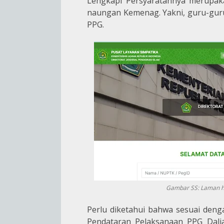
Lengkapi Persyaratannya merupaka
naungan Kemenag. Yakni, guru-gur
PPG.
Gambar SS: Laman ht
Perlu diketahui bahwa sesuai denga
Pendataran Pelaksanaan PPG Dalj