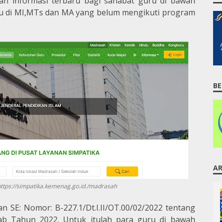
n informasi terbaru bagi sahabat guru di bawah
u di MI,MTs dan MA yang belum mengikuti program
BE
AR
tps://simpatika.kemenag.go.id./madrasah
n SE: Nomor: B-227.1/Dt.I.II/OT.00/02/2022 tentang
ab Tahun 2022. Untuk itulah para guru di bawah