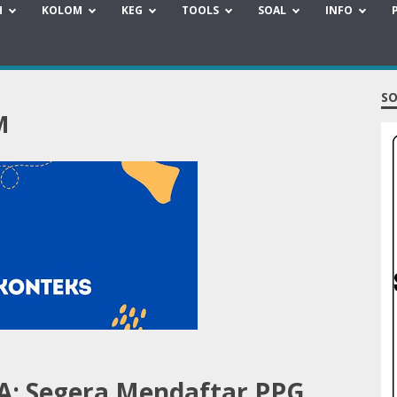
H
KOLOM
KEG
TOOLS
SOAL
INFO
SO
M
A: Segera Mendaftar PPG