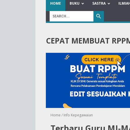
HOME
BUKU
SASTRA
ILMIA
CEPAT MEMBUAT RPP
Home
/
Info Kepegawaian
Terbaru Guru MI-M