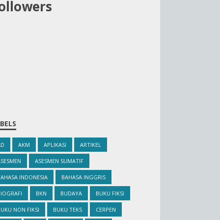
ollowers
BELS
AD
AKM
APLIKASI
ARTIKEL
ASESMEN
ASESMEN SUMATIF
BAHASA INDONESIA
BAHASA INGGRIS
IOGRAFI
BKN
BUDAYA
BUKU FIKSI
UKU NON FIKSI
BUKU TEKS
CERPEN