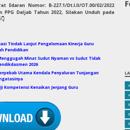
F
rat Edaran
Nomor: B-227.1/Dt.I.II/OT.00/02/2022
n PPG Daljab Tahun 2022, Silakan Unduh pada
👇
luasi Tindak Lanjut Pengelomaan Kinerja Guru
ah Pendidikan
 Menggugah Minat Sudut Nyaman vs Sudut Tidak
mendikdasmen 2026
Penyebab Utama Kendala Penyaluran Tunjangan
LA
engatasinya
 Uji Kompetensi Kenaikan Jenjang Guru
B
B