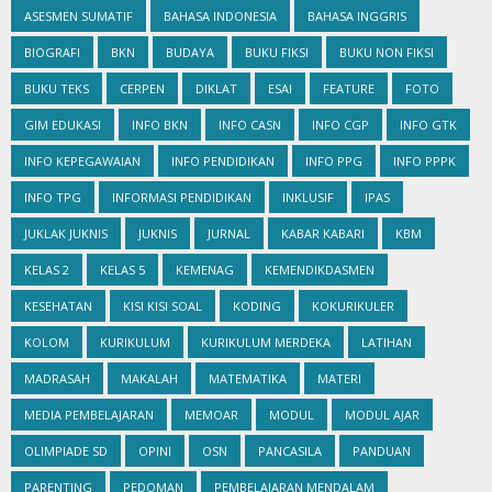
ASESMEN SUMATIF
BAHASA INDONESIA
BAHASA INGGRIS
BIOGRAFI
BKN
BUDAYA
BUKU FIKSI
BUKU NON FIKSI
BUKU TEKS
CERPEN
DIKLAT
ESAI
FEATURE
FOTO
GIM EDUKASI
INFO BKN
INFO CASN
INFO CGP
INFO GTK
INFO KEPEGAWAIAN
INFO PENDIDIKAN
INFO PPG
INFO PPPK
INFO TPG
INFORMASI PENDIDIKAN
INKLUSIF
IPAS
JUKLAK JUKNIS
JUKNIS
JURNAL
KABAR KABARI
KBM
KELAS 2
KELAS 5
KEMENAG
KEMENDIKDASMEN
KESEHATAN
KISI KISI SOAL
KODING
KOKURIKULER
KOLOM
KURIKULUM
KURIKULUM MERDEKA
LATIHAN
MADRASAH
MAKALAH
MATEMATIKA
MATERI
MEDIA PEMBELAJARAN
MEMOAR
MODUL
MODUL AJAR
OLIMPIADE SD
OPINI
OSN
PANCASILA
PANDUAN
PARENTING
PEDOMAN
PEMBELAJARAN MENDALAM