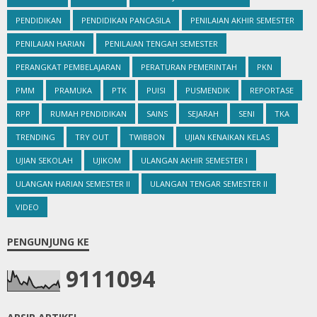
PENDIDIKAN
PENDIDIKAN PANCASILA
PENILAIAN AKHIR SEMESTER
PENILAIAN HARIAN
PENILAIAN TENGAH SEMESTER
PERANGKAT PEMBELAJARAN
PERATURAN PEMERINTAH
PKN
PMM
PRAMUKA
PTK
PUISI
PUSMENDIK
REPORTASE
RPP
RUMAH PENDIDIKAN
SAINS
SEJARAH
SENI
TKA
TRENDING
TRY OUT
TWIBBON
UJIAN KENAIKAN KELAS
UJIAN SEKOLAH
UJIKOM
ULANGAN AKHIR SEMESTER I
ULANGAN HARIAN SEMESTER II
ULANGAN TENGAR SEMESTER II
VIDEO
PENGUNJUNG KE
9
1
1
1
0
9
4