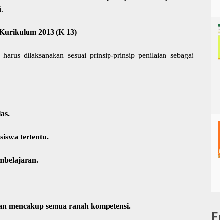
i.
n Kurikulum 2013 (K 13)
 harus dilaksanakan sesuai prinsip-prinsip penilaian sebagai
las.
iswa tertentu.
mbelajaran.
ian mencakup semua ranah kompetensi.
F