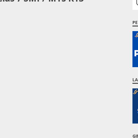
PE
L
GI