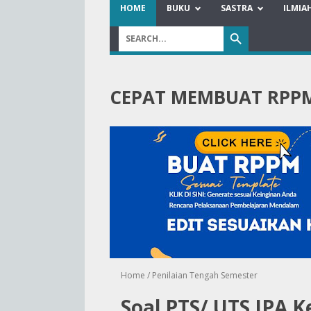
HOME
BUKU
SASTRA
ILMIA
CEPAT MEMBUAT RPP
Home
/
Penilaian Tengah Semester
Soal PTS/ UTS IPA K