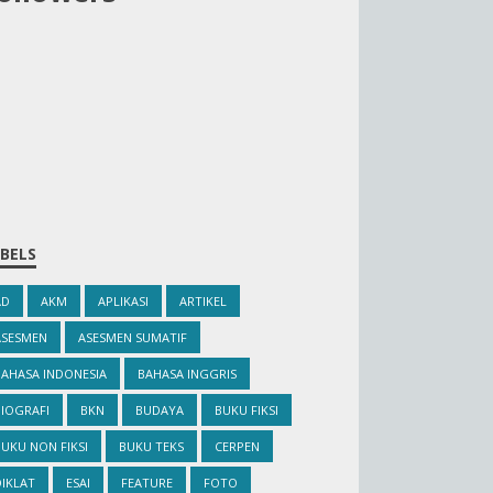
BELS
AD
AKM
APLIKASI
ARTIKEL
ASESMEN
ASESMEN SUMATIF
BAHASA INDONESIA
BAHASA INGGRIS
IOGRAFI
BKN
BUDAYA
BUKU FIKSI
UKU NON FIKSI
BUKU TEKS
CERPEN
IKLAT
ESAI
FEATURE
FOTO