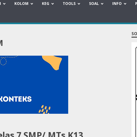
H
KOLOM
KEG
TOOLS
SOAL
INFO
SO
M
elas 7 SMP/ MTs K13