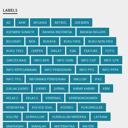
LABELS
AD
AKM
APLIKASI
ARTIKEL
ASESMEN
ASESMEN SUMATIF
BAHASA INDONESIA
BAHASA INGGRIS
BIOGRAFI
BKN
BUDAYA
BUKU FIKSI
BUKU NON FIKSI
BUKU TEKS
CERPEN
DIKLAT
ESAI
FEATURE
FOTO
GIM EDUKASI
INFO BKN
INFO CASN
INFO CGP
INFO GTK
INFO KEPEGAWAIAN
INFO PENDIDIKAN
INFO PPG
INFO PPPK
INFO TPG
INFORMASI PENDIDIKAN
INKLUSIF
IPAS
JUKLAK JUKNIS
JUKNIS
JURNAL
KABAR KABARI
KBM
KELAS 2
KELAS 5
KEMENAG
KEMENDIKDASMEN
KESEHATAN
KISI KISI SOAL
KODING
KOKURIKULER
KOLOM
KURIKULUM
KURIKULUM MERDEKA
LATIHAN
MADRASAH
MAKALAH
MATEMATIKA
MATERI