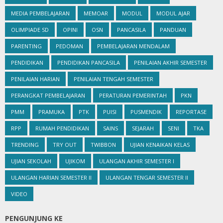
MEDIA PEMBELAJARAN
MEMOAR
MODUL
MODUL AJAR
OLIMPIADE SD
OPINI
OSN
PANCASILA
PANDUAN
PARENTING
PEDOMAN
PEMBELAJARAN MENDALAM
PENDIDIKAN
PENDIDIKAN PANCASILA
PENILAIAN AKHIR SEMESTER
PENILAIAN HARIAN
PENILAIAN TENGAH SEMESTER
PERANGKAT PEMBELAJARAN
PERATURAN PEMERINTAH
PKN
PMM
PRAMUKA
PTK
PUISI
PUSMENDIK
REPORTASE
RPP
RUMAH PENDIDIKAN
SAINS
SEJARAH
SENI
TKA
TRENDING
TRY OUT
TWIBBON
UJIAN KENAIKAN KELAS
UJIAN SEKOLAH
UJIKOM
ULANGAN AKHIR SEMESTER I
ULANGAN HARIAN SEMESTER II
ULANGAN TENGAR SEMESTER II
VIDEO
PENGUNJUNG KE