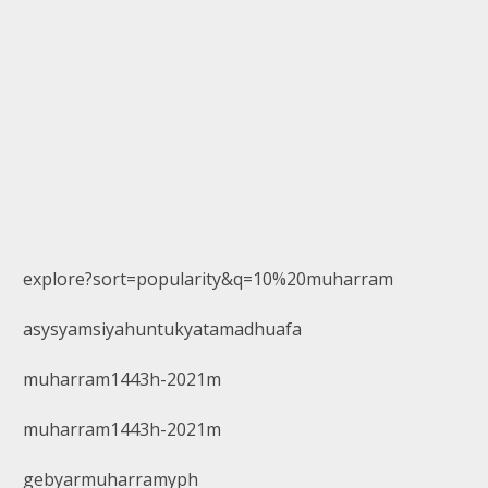
explore?sort=popularity&q=10%20muharram
asysyamsiyahuntukyatamadhuafa
muharram1443h-2021m
muharram1443h-2021m
gebyarmuharramyph