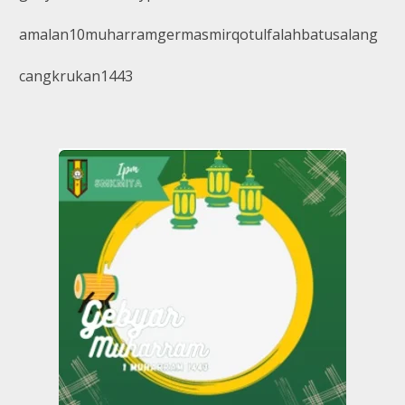
amalan10muharramgermasmirqotulfalahbatusalang
cangkrukan1443